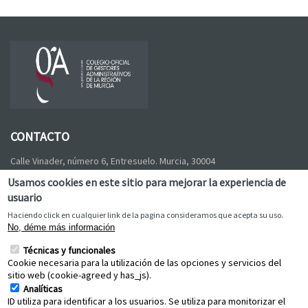
CONTACTO
Calle Vinader, número 6, Entresuelo
.
Murcia
,
30004
Tel:
968 21 99 33
,
Fax:
968 90 11 06
,
E-mail:
Usamos cookies en este sitio para mejorar la experiencia de
colegio@gestoresmurcia.com
usuario
Haciendo click en cualquier link de la pagina consideramos que acepta su uso.
No, déme más información
Política de calidad
Técnicas y funcionales
Cookie necesaria para la utilización de las opciones y servicios del
sitio web (cookie-agreed y has_js).
Analíticas
ID utiliza para identificar a los usuarios. Se utiliza para monitorizar el