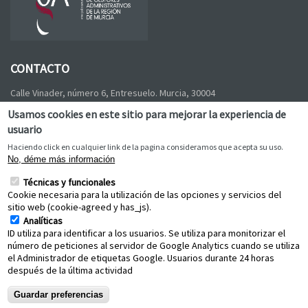
CONTACTO
Calle Vinader, número 6, Entresuelo
.
Murcia
,
30004
Tel:
968 21 99 33
,
Fax:
968 90 11 06
,
E-mail:
Usamos cookies en este sitio para mejorar la experiencia de
colegio@gestoresmurcia.com
usuario
Haciendo click en cualquier link de la pagina consideramos que acepta su uso.
No, déme más información
Política de calidad
Técnicas y funcionales
Cookie necesaria para la utilización de las opciones y servicios del
sitio web (cookie-agreed y has_js).
Analíticas
ID utiliza para identificar a los usuarios. Se utiliza para monitorizar el
número de peticiones al servidor de Google Analytics cuando se utiliza
NAVEGACIÓN
el Administrador de etiquetas Google. Usuarios durante 24 horas
después de la última actividad
Galería
Política de privacidad
Guardar preferencias
Aviso legal